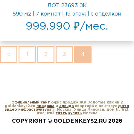
ЛОТ 23693 ЗК
590 м2 | 7 комнат | 19 этаж | с отделкой
999.990 ₽/мес.
«
1
2
3
4
Официальный сайт
офис продаж ЖК Золотые ключи 2
goldenkeys2.ru
продажа
и
аренда
квартира и пентхаус
фото
видео
инфраструктура
г. Москва, Улица Минская, дом 1г, 1гк1,
1гк2, 1гк3
снять
купить
Москва
COPYRIGHT © GOLDENKEYS2.RU 2026