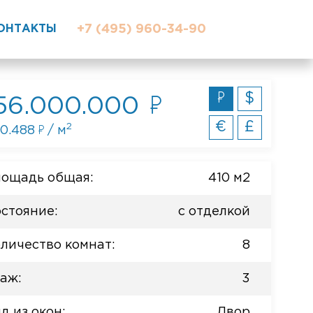
ОНТАКТЫ
+7 (495) 960-34-90
$
56.000.000
€
£
2
0.488
/ м
ощадь общая:
410 м2
стояние:
с отделкой
личество комнат:
8
аж:
3
д из окон:
Двор