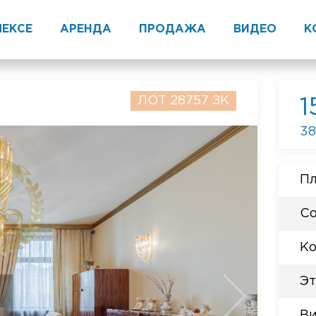
ЛЕКСЕ
АРЕНДА
ПРОДАЖА
ВИДЕО
К
ЛОТ 28757 ЗК
1
38
Пл
Со
Ко
Эт
n
Ви